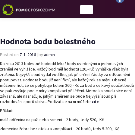
Hodnota bodu bolestného
Posted on
7. 1. 2016
|
by
admin
Do roku 2013 bolestné hodnotil lékař body uvedenými u jednotlivých
zranění ve vyhlášce. Každý bod měl hodnotu 120,- Kč. Vyhláška však byla
zrušena. Nejvyšší soud vydal vodítko, jak při určení částky za odškodnění
postupovat. Hodnota bodu již není fixní, ale každý rok se mění. Obecně
můžeme říct, že se pohybuje kolem 260,- Kč za bod a celkový součet bodů
se pak zvyšuje podle míry komplikací při léčení. Metodika soudu sice není
závazná, ale naznačuje, jakým směrem se bude Nejvyšší soud při
rozhodování sporů ubírat. Podívat se na ni můžete
zde
Příklad:
malá odřenina na paži nebo rameni – 2 body, tedy 520,- Kč
zlomenina žebra bez otoku a komplikací – 20 bodů, tedy 5.200,- Kč