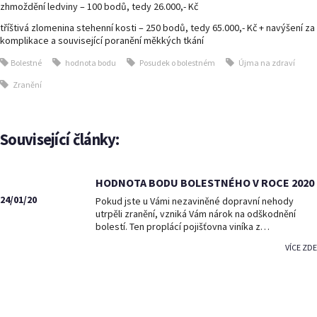
zhmoždění ledviny – 100 bodů, tedy 26.000,- Kč
tříštivá zlomenina stehenní kosti – 250 bodů, tedy 65.000,- Kč + navýšení za
komplikace a související poranění měkkých tkání
Bolestné
hodnota bodu
Posudek o bolestném
Újma na zdraví
Zranění
Související články:
HODNOTA BODU BOLESTNÉHO V ROCE 2020
24/01/20
Pokud jste u Vámi nezaviněné dopravní nehody
utrpěli zranění, vzniká Vám nárok na odškodnění
bolestí. Ten proplácí pojišťovna viníka z…
VÍCE ZDE