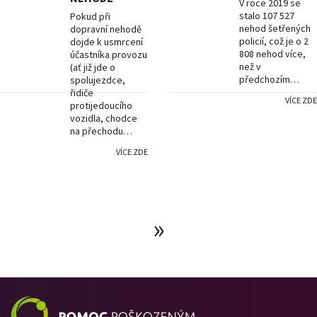
V roce 2019 se
stalo 107 527
Pokud při
nehod šetřených
dopravní nehodě
policií, což je o 2
dojde k usmrcení
808 nehod více,
účastníka provozu
než v
(ať již jde o
předchozím…
spolujezdce,
řidiče
VÍCE ZDE
protijedoucího
vozidla, chodce
na přechodu…
VÍCE ZDE
»