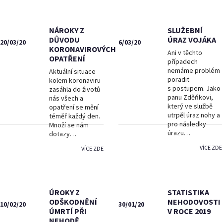
NÁROKY Z
SLUŽEBNÍ
DŮVODU
ÚRAZ VOJÁKA
20/03/20
6/03/20
KORONAVIROVÝCH
Ani v těchto
OPATŘENÍ
případech
nemáme problém
Aktuální situace
poradit
kolem koronaviru
s postupem. Jako
zasáhla do životů
panu Zděňkovi,
nás všech a
který ve službě
opatření se mění
utrpěl úraz nohy a
téměř každý den.
pro následky
Množí se nám
úrazu…
dotazy…
VÍCE ZDE
VÍCE ZDE
ÚROKY Z
STATISTIKA
ODŠKODNĚNÍ
NEHODOVOSTI
10/02/20
30/01/20
ÚMRTÍ PŘI
V ROCE 2019
NEHODĚ