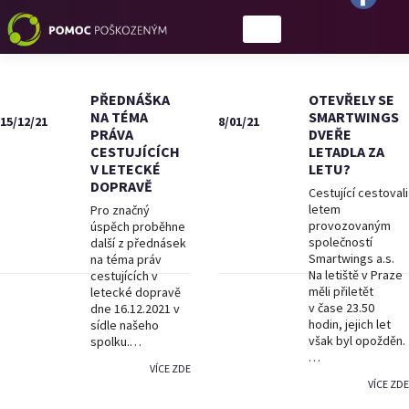
PŘEDNÁŠKA
OTEVŘELY SE
NA TÉMA
SMARTWINGS
15/12/21
8/01/21
PRÁVA
DVEŘE
CESTUJÍCÍCH
LETADLA ZA
V LETECKÉ
LETU?
DOPRAVĚ
Cestující cestovali
letem
Pro značný
provozovaným
úspěch proběhne
společností
další z přednásek
Smartwings a.s.
na téma práv
Na letiště v Praze
cestujících v
měli přiletět
letecké dopravě
v čase 23.50
dne 16.12.2021 v
hodin, jejich let
sídle našeho
však byl opožděn.
spolku.…
…
VÍCE ZDE
VÍCE ZDE