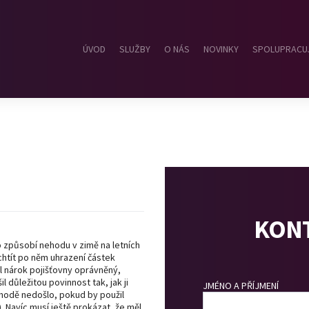
ÚVOD
SLUŽBY
O NÁS
NOVINKY
SPOLUPRACU
KONT
 způsobí nehodu v zimě na letních
chtít po něm uhrazení částek
 nárok pojišťovny oprávněný,
 důležitou povinnost tak, jak ji
JMÉNO A PŘÍJMENÍ
ehodě nedošlo, pokud by použil
. Navíc musí ještě prokázat, že měl