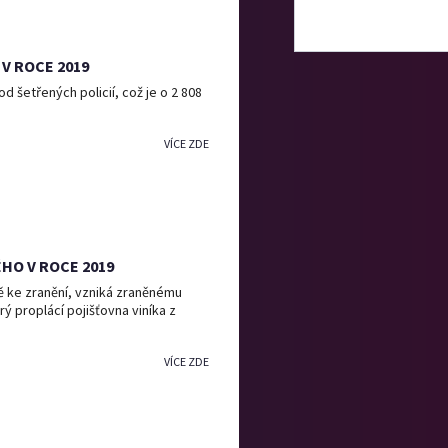
V ROCE 2019
d šetřených policií, což je o 2 808
VÍCE ZDE
O V ROCE 2019
ě ke zranění, vzniká zraněnému
ý proplácí pojišťovna viníka z
VÍCE ZDE