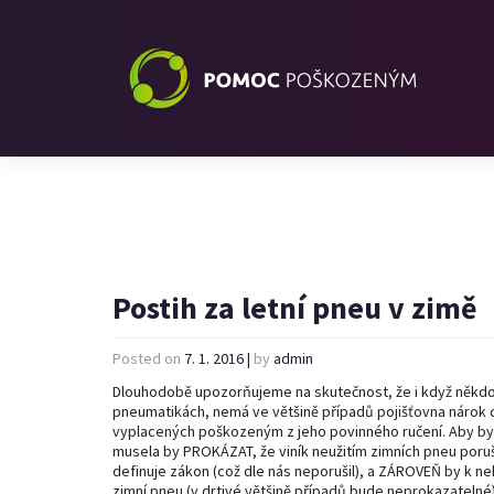
Postih za letní pneu v zimě
Posted on
7. 1. 2016
|
by
admin
Dlouhodobě upozorňujeme na skutečnost, že i když někdo
pneumatikách, nemá ve většině případů pojišťovna nárok 
vyplacených poškozeným z jeho povinného ručení. Aby byl
musela by PROKÁZAT, že viník neužitím zimních pneu porušil
definuje zákon (což dle nás neporušil), a ZÁROVEŇ by k n
zimní pneu (v drtivé většině případů bude neprokazatelné)