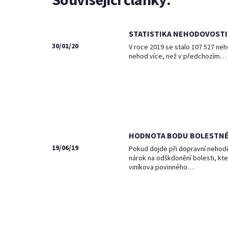
STATISTIKA NEHODOVOSTI 
30/01/20
V roce 2019 se stalo 107 527 neho
nehod více, než v předchozím…
HODNOTA BODU BOLESTNÉH
19/06/19
Pokud dojde při dopravní nehod
nárok na odškdonění bolesti, kter
viníkova povinného…