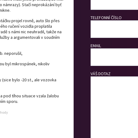
bo námrazy). Stačí neprokázání byť
nikne.
TELEFONNÍ ČÍSLO
atáčku projel rovně, auto šlo přes
ného ručení vozidla proplatila
radě s námi nic neuhradil, takže na
í služby a argumentovali v soudním
EMAIL
b. neporušil,
nou byl mikrospánek, nikoliv
VÁŠ DOTAZ
 (sice bylo -20 st., ale vozovka
a pod tíhou situace vzala žalobu
ním sporu.
ehody