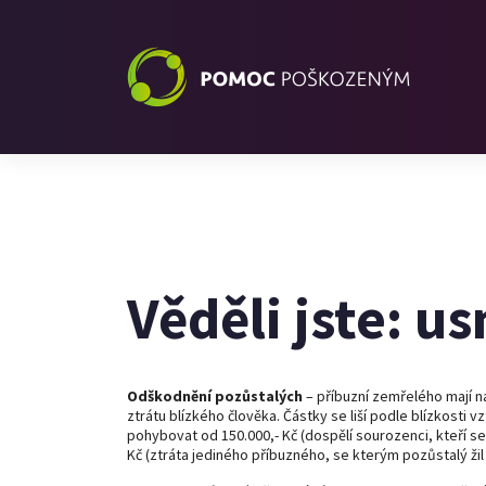
Věděli jste: u
Odškodnění pozůstalých
– příbuzní zemřelého mají ná
ztrátu blízkého člověka. Částky se liší podle blízkosti
pohybovat od 150.000,- Kč (dospělí sourozenci, kteří se 
Kč (ztráta jediného příbuzného, se kterým pozůstalý ži