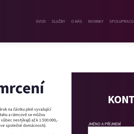
ÚVOD
SLUŽBY
O NÁS
NOVINKY
SPOLUPRACU
smrcení
KONT
rok na částku plně vyvažující
 vztahu a rámcově se můžou
vůbec nestýkají) až k 1.500.000,-
JMÉNO A PŘÍJMENÍ
l ve společné domácnosti).