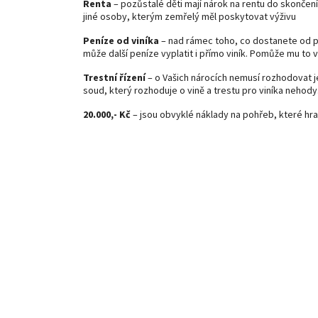
Renta
– pozůstalé děti mají nárok na rentu do skončení 
jiné osoby, kterým zemřelý měl poskytovat výživu
Peníze od viníka
– nad rámec toho, co dostanete od p
může další peníze vyplatit i přímo viník. Pomůže mu to v
Trestní řízení
– o Vašich nárocích nemusí rozhodovat je
soud, který rozhoduje o vině a trestu pro viníka nehody
20.000,- Kč
– jsou obvyklé náklady na pohřeb, které hra