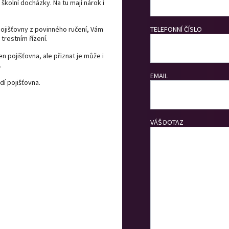
školní docházky. Na tu mají nárok i
ojišťovny z povinného ručení, Vám
TELEFONNÍ ČÍSLO
 trestním řízení.
n pojišťovna, ale přiznat je může i
.
EMAIL
dí pojišťovna.
VÁŠ DOTAZ