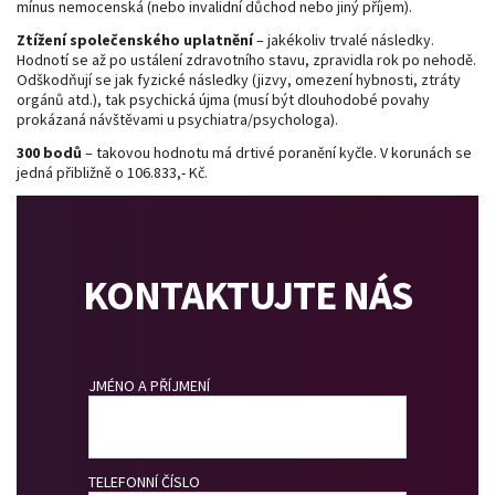
mínus nemocenská (nebo invalidní důchod nebo jiný příjem).
Ztížení společenského uplatnění
– jakékoliv trvalé následky.
Hodnotí se až po ustálení zdravotního stavu, zpravidla rok po nehodě.
Odškodňují se jak fyzické následky (jizvy, omezení hybnosti, ztráty
orgánů atd.), tak psychická újma (musí být dlouhodobé povahy
prokázaná návštěvami u psychiatra/psychologa).
300 bodů
– takovou hodnotu má drtivé poranění kyčle. V korunách se
jedná přibližně o 106.833,- Kč.
KONTAKTUJTE NÁS
JMÉNO A PŘÍJMENÍ
TELEFONNÍ ČÍSLO