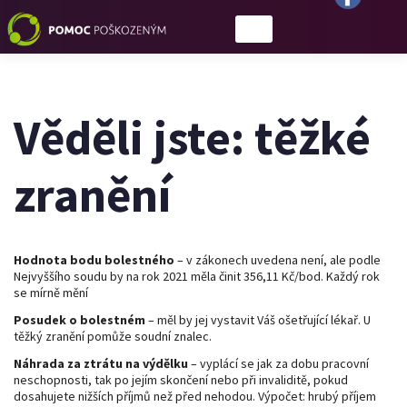
Věděli jste: těžké
zranění
Hodnota bodu bolestného
– v zákonech uvedena není, ale podle
Nejvyššího soudu by na rok 2021 měla činit 356,11 Kč/bod. Každý rok
se mírně mění
Posudek o bolestném
– měl by jej vystavit Váš ošetřující lékař. U
těžký zranění pomůže soudní znalec.
Náhrada za ztrátu na výdělku
– vyplácí se jak za dobu pracovní
neschopnosti, tak po jejím skončení nebo při invaliditě, pokud
dosahujete nižších příjmů než před nehodou. Výpočet: hrubý příjem