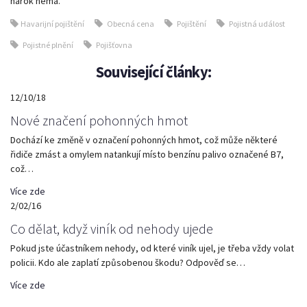
nárok nemá.
Havarijní pojištění
Obecná cena
Pojištění
Pojistná událost
Pojistné plnění
Pojišťovna
Související články:
12/10/18
Nové značení pohonných hmot
Dochází ke změně v označení pohonných hmot, což může některé
řidiče zmást a omylem natankují místo benzínu palivo označené B7,
což…
Více zde
2/02/16
Co dělat, když viník od nehody ujede
Pokud jste účastníkem nehody, od které viník ujel, je třeba vždy volat
policii. Kdo ale zaplatí způsobenou škodu? Odpověď se…
Více zde