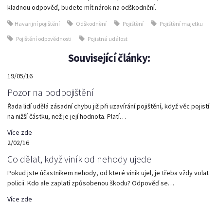
kladnou odpověď, budete mít nárok na odškodnění.
Havarijní pojištění
Odškodnění
Pojištění
Pojištění majetku
Pojištění odpovědnosti
Pojistná událost
Související články:
19/05/16
Pozor na podpojištění
Řada lidí udělá zásadní chybu již při uzavírání pojištění, když věc pojistí
na nižší částku, než je její hodnota. Platí…
Více zde
2/02/16
Co dělat, když viník od nehody ujede
Pokud jste účastníkem nehody, od které viník ujel, je třeba vždy volat
policii. Kdo ale zaplatí způsobenou škodu? Odpověď se…
Více zde