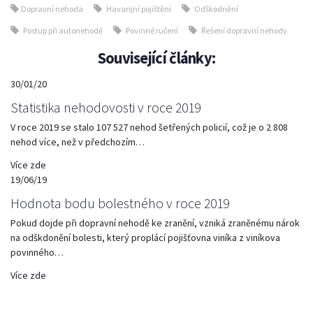
Dopravní nehoda
Havarijní pojištění
Odškodnění
Postup při autonehodě
Povinné ručení
Řešení dopravní nehody
Související články:
30/01/20
Statistika nehodovosti v roce 2019
V roce 2019 se stalo 107 527 nehod šetřených policií, což je o 2 808
nehod více, než v předchozím…
Více zde
19/06/19
Hodnota bodu bolestného v roce 2019
Pokud dojde při dopravní nehodě ke zranění, vzniká zraněnému nárok
na odškdonění bolesti, který proplácí pojišťovna viníka z viníkova
povinného…
Více zde