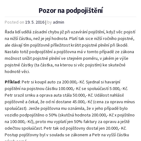
Pozor na podpojištění
Posted on
19. 5. 2016
|
by
admin
Řada lidí udělá zásadní chybu již při uzavírání pojištění, když věc pojistí
na nižší částku, než je její hodnota. Platí tak sice nižší ročního pojistné,
ale dávají tím pojišťovně příležitost krátit pojistné plnění při škodě.
Nastalo totiž podpojištění a pojišťovna má v tomto případě ze zákona
možnost snížit pojistné plnění ve stejném poměru, v jakém je výše
pojistné částky (ta částka, na kterou si věc pojistím) ke skutečné
hodnotě věci.
Příklad
: Petr si koupil auto za 200.000,- Kč. Sjednal si havarijní
pojištění na pojistnou částku 100.000,- Kč se spoluúčastí 5.000,- Kč.
Petr srazil srnku a oprava auta stála 50.000,- Kč. Událost nahlásil
pojišťovně a čekal, že od ní dostane 45.000,- Kč (cena za opravu mínus
spoluúčast). Jenže pojišťovna mu oznámila, že v jeho případě bylo
vozidlo podpojištěno o 50% (skutčná hodnota 200.000,- Kč x pojištěno
na 100.000,- Kč), proto mu vyplatí jen 50% faktury za opravu a ještě
odečtou spoluúčast. Petr tak od pojišťovny dostal jen 20.000,- Kč.
Postup pojišťovny byl v souladu se zákonem a Petr na vyšší částku