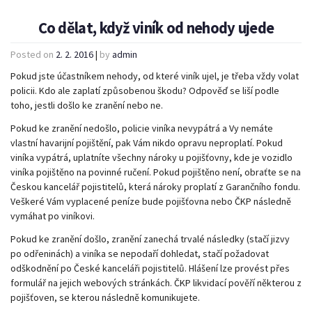
Co dělat, když viník od nehody ujede
Posted on
2. 2. 2016
|
by
admin
Pokud jste účastníkem nehody, od které viník ujel, je třeba vždy volat
policii. Kdo ale zaplatí způsobenou škodu? Odpověď se liší podle
toho, jestli došlo ke zranění nebo ne.
Pokud ke zranění nedošlo, policie viníka nevypátrá a Vy nemáte
vlastní havarijní pojištění, pak Vám nikdo opravu neproplatí. Pokud
viníka vypátrá, uplatníte všechny nároky u pojišťovny, kde je vozidlo
viníka pojištěno na povinné ručení. Pokud pojištěno není, obraťte se na
Českou kancelář pojistitelů, která nároky proplatí z Garančního fondu.
Veškeré Vám vyplacené peníze bude pojišťovna nebo ČKP následně
vymáhat po viníkovi.
Pokud ke zranění došlo, zranění zanechá trvalé následky (stačí jizvy
po odřeninách) a viníka se nepodaří dohledat, stačí požadovat
odškodnění po České kanceláři pojistitelů. Hlášení lze provést přes
formulář na jejich webových stránkách. ČKP likvidací pověří některou z
pojišťoven, se kterou následně komunikujete.