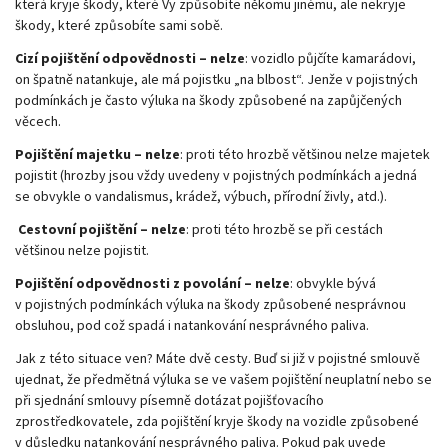
která kryje škody, které Vy způsobíte někomu jinému, ale nekryje
škody, které způsobíte sami sobě.
Cizí pojištění odpovědnosti – nelze
: vozidlo půjčíte kamarádovi,
on špatně natankuje, ale má pojistku „na blbost“. Jenže v pojistných
podmínkách je často výluka na škody způsobené na zapůjčených
věcech.
Pojištění majetku – nelze
: proti této hrozbě většinou nelze majetek
pojistit (hrozby jsou vždy uvedeny v pojistných podmínkách a jedná
se obvykle o vandalismus, krádež, výbuch, přírodní živly, atd.).
Cestovní pojištění – nelze
: proti této hrozbě se při cestách
většinou nelze pojistit.
Pojištění odpovědnosti z povolání – nelze
: obvykle bývá
v pojistných podmínkách výluka na škody způsobené nesprávnou
obsluhou, pod což spadá i natankování nesprávného paliva.
Jak z této situace ven? Máte dvě cesty. Buď si již v pojistné smlouvě
ujednat, že předmětná výluka se ve vašem pojištění neuplatní nebo se
při sjednání smlouvy písemně dotázat pojišťovacího
zprostředkovatele, zda pojištění kryje škody na vozidle způsobené
v důsledku natankování nesprávného paliva. Pokud pak uvede