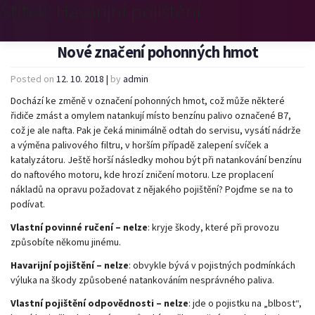
Štítek:
Havarijní pojištění
Nové značení pohonných hmot
Posted on
12. 10. 2018
|
by
admin
Dochází ke změně v označení pohonných hmot, což může některé
řidiče zmást a omylem natankují místo benzínu palivo označené B7,
což je ale nafta. Pak je čeká minimálně odtah do servisu, vysátí nádrže
a výměna palivového filtru, v horším případě zalepení svíček a
katalyzátoru. Ještě horší následky mohou být při natankování benzínu
do naftového motoru, kde hrozí zničení motoru. Lze proplacení
nákladů na opravu požadovat z nějakého pojištění? Pojďme se na to
podívat.
Vlastní povinné ručení – nelze
: kryje škody, které při provozu
způsobíte někomu jinému.
Havarijní pojištění – nelze
: obvykle bývá v pojistných podmínkách
výluka na škody způsobené natankováním nesprávného paliva.
Vlastní pojištění odpovědnosti – nelze
: jde o pojistku na „blbost“,