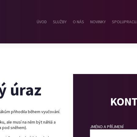
ÚVOD
SLUŽBY
O NÁS
NOVINKY
SPOLUPRACU
ný úraz
KONT
žákům přihodila během vyučování.
ku, ale musí na něm být náhlá a
JMÉNO A PŘÍJMENÍ
a pod sněhem).