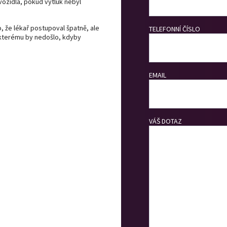
ozidla, pokud výtluk nebyl
, že lékař postupoval špatně, ale
TELEFONNÍ ČÍSLO
 kterému by nedošlo, kdyby
EMAIL
VÁŠ DOTAZ