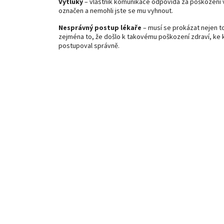
Výtluky
– vlastník komunikace odpovídá za poškození v
označen a nemohli jste se mu vyhnout.
Nesprávný postup lékaře
– musí se prokázat nejen to
zejména to, že došlo k takovému poškození zdraví, ke
postupoval správně.